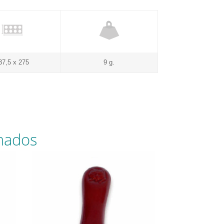
37,5 x 275
9 g.
nados