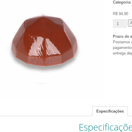
Categoria
R$
94,90
A
Prazo de e
Postamos o
pagamento p
entrega de
Especificações
Especificaçõ