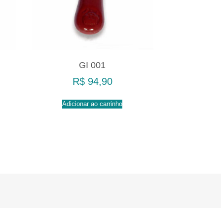
GI 001
R$
94,90
Adicionar ao carrinho