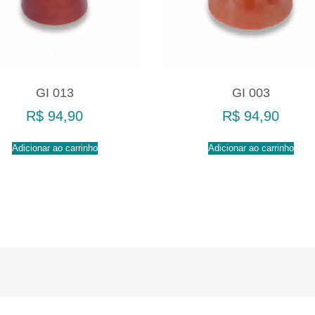
GI 013
GI 003
R$
94,90
R$
94,90
Adicionar ao carrinho
Adicionar ao carrinho